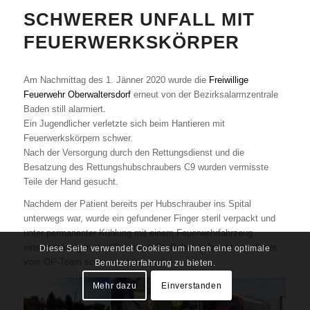
SCHWERER UNFALL MIT
FEUERWERKSKÖRPER
Am Nachmittag des 1. Jänner 2020 wurde die
Freiwillige
Feuerwehr Oberwaltersdorf
erneut von der Bezirksalarmzentrale
Baden still alarmiert.
Ein Jugendlicher verletzte sich beim Hantieren mit
Feuerwerkskörpern schwer.
Nach der Versorgung durch den Rettungsdienst und die
Besatzung des Rettungshubschraubers C9 wurden vermisste
Teile der Hand gesucht.
Nachdem der Patient bereits per Hubschrauber ins Spital
unterwegs war, wurde ein gefundener Finger steril verpackt und
unter permanenter Kühlung mit einem Feuerwehrfahrzeug
einsatzmässig in die Klinik nach St. Pölten gebracht, wo dieser
Diese Seite verwendet Cookies um ihnen eine optimale
vom OP-Team schon erwartet wurde!
Benutzererfahrung zu bieten.
Mehr dazu
Einverstanden