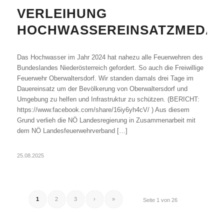
VERLEIHUNG
HOCHWASSEREINSATZMEDAI
Das Hochwasser im Jahr 2024 hat nahezu alle Feuerwehren des
Bundeslandes Niederösterreich gefordert. So auch die Freiwillige
Feuerwehr Oberwaltersdorf. Wir standen damals drei Tage im
Dauereinsatz um der Bevölkerung von Oberwaltersdorf und
Umgebung zu helfen und Infrastruktur zu schützen. (BERICHT:
https://www.facebook.com/share/16iy6yh4cV/ ) Aus diesem
Grund verlieh die NÖ Landesregierung in Zusammenarbeit mit
dem NÖ Landesfeuerwehrverband […]
25.08.2025
1
2
3
›
»
Seite 1 von 26