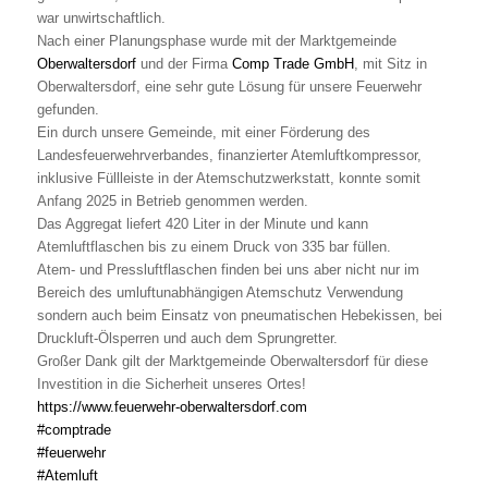
war unwirtschaftlich.
Nach einer Planungsphase wurde mit der Marktgemeinde
Oberwaltersdorf
und der Firma
Comp Trade GmbH
, mit Sitz in
Oberwaltersdorf, eine sehr gute Lösung für unsere Feuerwehr
gefunden.
Ein durch unsere Gemeinde, mit einer Förderung des
Landesfeuerwehrverbandes, finanzierter Atemluftkompressor,
inklusive Füllleiste in der Atemschutzwerkstatt, konnte somit
Anfang 2025 in Betrieb genommen werden.
Das Aggregat liefert 420 Liter in der Minute und kann
Atemluftflaschen bis zu einem Druck von 335 bar füllen.
Atem- und Pressluftflaschen finden bei uns aber nicht nur im
Bereich des umluftunabhängigen Atemschutz Verwendung
sondern auch beim Einsatz von pneumatischen Hebekissen, bei
Druckluft-Ölsperren und auch dem Sprungretter.
Großer Dank gilt der Marktgemeinde Oberwaltersdorf für diese
Investition in die Sicherheit unseres Ortes!
https://www.feuerwehr-oberwaltersdorf.com
#comptrade
#feuerwehr
#Atemluft