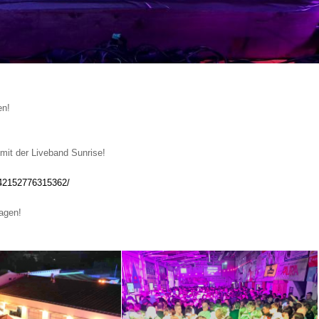
en!
it der Liveband Sunrise!
242152776315362/
agen!