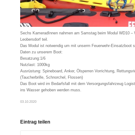
Sechs KameradInnen nahmen am Samstag beim Modul WD10 – Wass
Leobersdorf teil.
Das Modul ist notwendig um mit unserm Feuerwehr-Einsatzboot si
Daten zu unserem Boot:
Besatzung:1/6
Nutzlast: 1000kg
Ausrüstung: Spineboard, Anker, Ölsperren Vorrichtung, Rettungsr
(Taucherbrille, Schnorchel, Flossen)
Das Boot wird im Bedarfsfall mit dem Versorgungsfahrzeug Logist
ins Wasser gehoben werden muss.
03.10.2020
Eintrag teilen